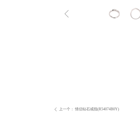
ꁆ
上一个：
情侣钻石戒指(R54074B0Y)
ꄴ