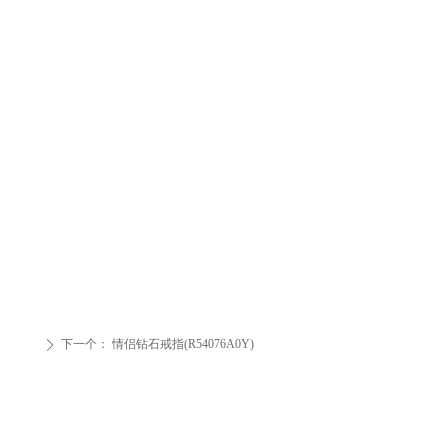
下一个：
情侣钻石戒指(R54076A0Y)
ꄲ