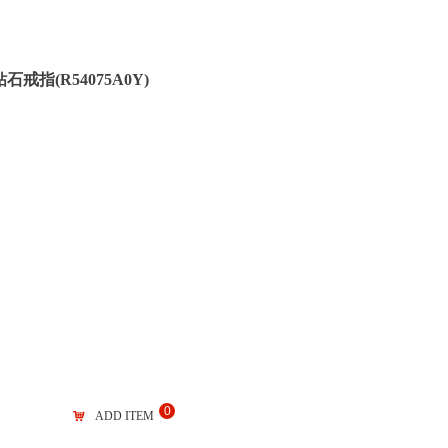
石戒指(R54075A0Y)
0
낙
ADD ITEM