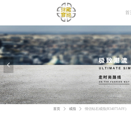
首
넳
首页
ꄲ
戒指
ꄲ
情侣钻石戒指(R54075A0Y)