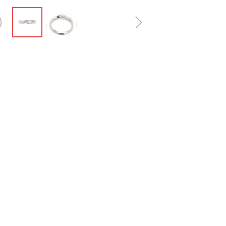
现价：
ꁇ
¥
0.
0
0