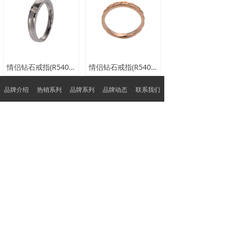
情侣钻石戒指(R54000A0)
情侣钻石戒指(R54017A0)
品牌介绍
热销系列
品牌系列
品牌动态
联系我们
查看更多
品质保障
特色服务
品质护航 客户至上
呈现不一样的服务
广东省深圳市深圳市罗湖区翠竹街道翠锦社区贝
丽北路97号水贝银座大厦1105-B
0755-22922881
sales@rong-he.com.hk