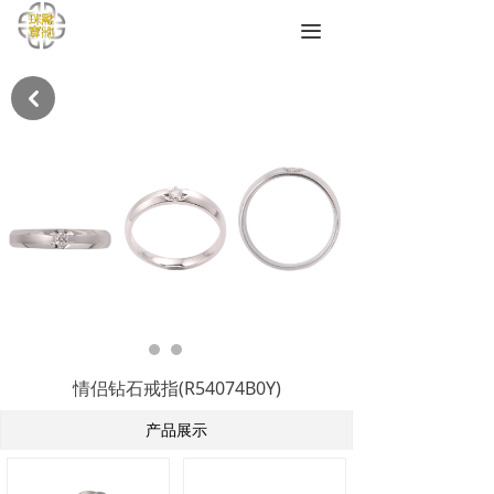
끀
낒
情侣钻石戒指(R54074B0Y)
产品展示