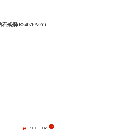
石戒指(R54076A0Y)
0
낙
ADD ITEM