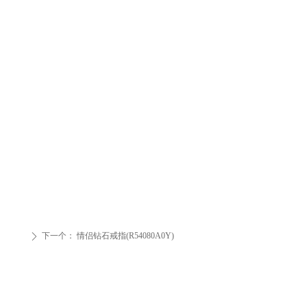
下一个：
情侣钻石戒指(R54080A0Y)
ꄲ