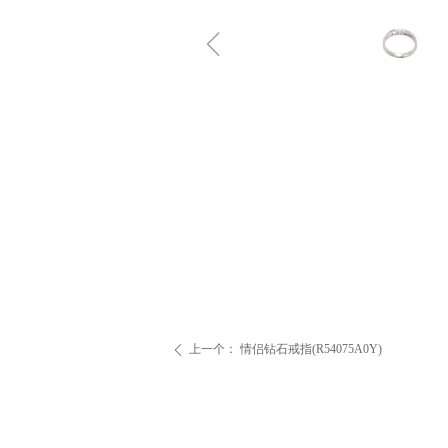
ꁆ
上一个：
情侣钻石戒指(R54075A0Y)
ꄴ