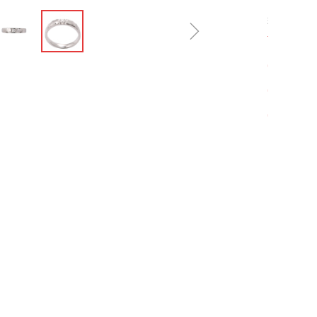
现价：
ꁇ
¥
0.
0
0