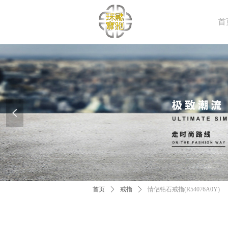
首
넳
首页
ꄲ
戒指
ꄲ
情侣钻石戒指(R54076A0Y)