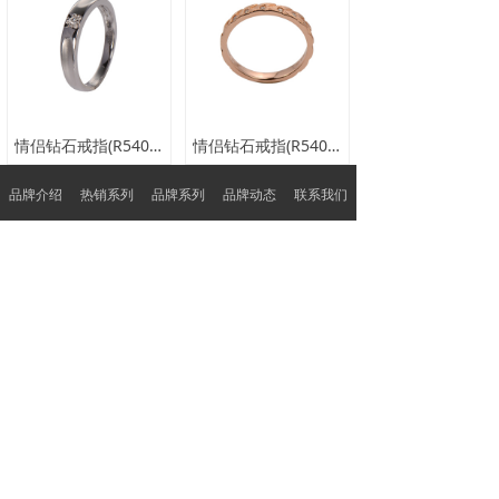
情侣钻石戒指(R54000A0)
情侣钻石戒指(R54017A0)
品牌介绍
热销系列
品牌系列
品牌动态
联系我们
查看更多
品质保障
特色服务
品质护航 客户至上
呈现不一样的服务
广东省深圳市深圳市罗湖区翠竹街道翠锦社区贝
丽北路97号水贝银座大厦1105-B
0755-22922881
sales@rong-he.com.hk