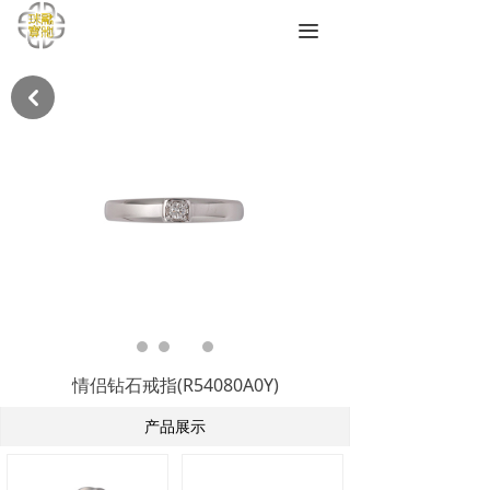
끀
낒
情侣钻石戒指(R54080A0Y)
产品展示