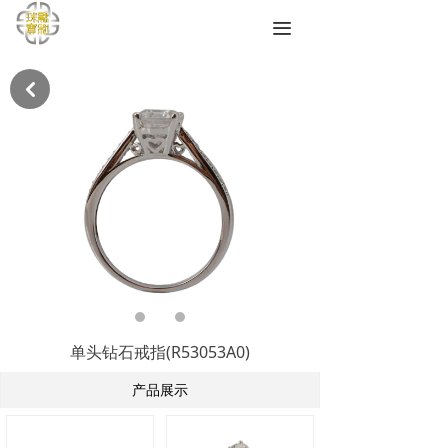
끀
낒
单头钻石戒指(R53053A0)
产品展示