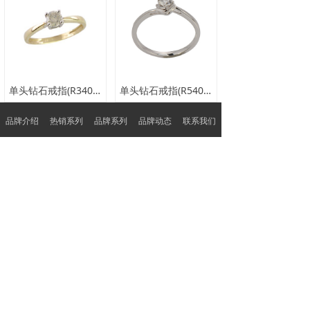
单头钻石戒指(R34055A0)
单头钻石戒指(R54004A0)
品牌介绍
热销系列
品牌系列
品牌动态
联系我们
查看更多
品质保障
特色服务
品质护航 客户至上
呈现不一样的服务
广东省深圳市深圳市罗湖区翠竹街道翠锦社区贝
丽北路97号水贝银座大厦1105-B
0755-22922881
sales@rong-he.com.hk