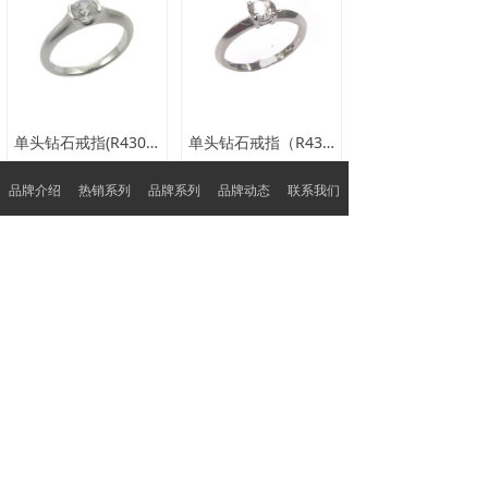
单头钻石戒指(R43089A0)
单头钻石戒指（R43729B0）
品牌介绍
热销系列
品牌系列
品牌动态
联系我们
查看更多
品质保障
特色服务
品质护航 客户至上
呈现不一样的服务
广东省深圳市深圳市罗湖区翠竹街道翠锦社区贝
丽北路97号水贝银座大厦1105-B
0755-22922881
sales@rong-he.com.hk