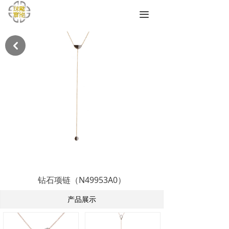
끀
낒
钻石项链（N49953A0）
产品展示