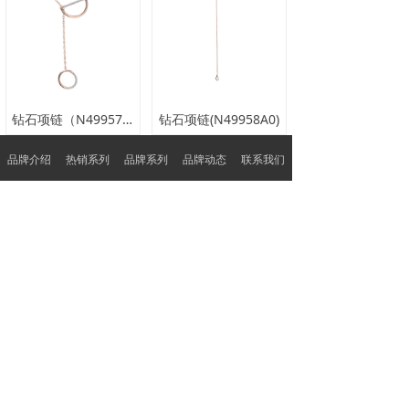
钻石项链（N49957A0）
钻石项链(N49958A0)
品牌介绍
热销系列
品牌系列
品牌动态
联系我们
查看更多
品质保障
特色服务
品质护航 客户至上
呈现不一样的服务
广东省深圳市深圳市罗湖区翠竹街道翠锦社区贝
丽北路97号水贝银座大厦1105-B
0755-22922881
sales@rong-he.com.hk