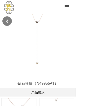
끀
낒
钻石项链（N49955A1）
产品展示