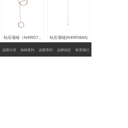
钻石项链（N49957A0）
钻石项链(N49958A0)
品牌介绍
热销系列
品牌系列
品牌动态
联系我们
查看更多
品质保障
特色服务
品质护航 客户至上
呈现不一样的服务
广东省深圳市深圳市罗湖区翠竹街道翠锦社区贝
丽北路97号水贝银座大厦1105-B
0755-22922881
sales@rong-he.com.hk