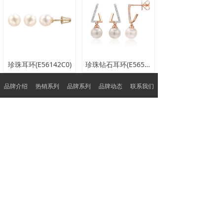
珍珠耳环(E56142C0)
珍珠钻石耳环(E56545A0S)
品牌介绍
热销系列
品牌系列
品牌动态
联系我们
查看更多
品质保障
特色服务
品质护航 客户至上
呈现不一样的服务
广东省深圳市深圳市罗湖区翠竹街道翠锦社区贝
丽北路97号水贝银座大厦1105-B
0755-22922881
sales@rong-he.com.hk