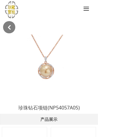
끀
낒
珍珠钻石项链(NP54057A0S)
产品展示