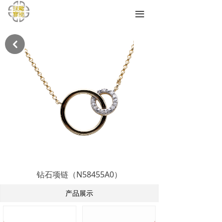
끀
낒
钻石项链（N58455A0）
产品展示