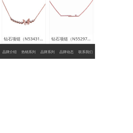
钻石项链（N53431B0）
钻石项链（N55297A0S）
品牌介绍
热销系列
品牌系列
品牌动态
联系我们
查看更多
品质保障
特色服务
品质护航 客户至上
呈现不一样的服务
广东省深圳市深圳市罗湖区翠竹街道翠锦社区贝
丽北路97号水贝银座大厦1105-B
0755-22922881
sales@rong-he.com.hk